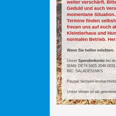
weiter verschärft. Bit
Geduld und auch Verst
momentane Situation. 
Termine finden selbstv
freuen uns auf euch a
Kleintierhaus und Hu
normalen Betrieb. Her
Wenn Sie helfen möchten:
Unser
Spendenkonto
bei de
IBAN: DE74 5925 2046 0031
BIC: SALADE51NKS
Paypal: tierheim-linxbachho
Unser Verein ist als gemeinn