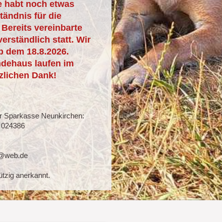
te habt noch etwas
ändnis für die
Bereits vereinbarte
erständlich statt. Wir
b dem 18.8.2026.
ndehaus laufen im
zlichen Dank!
r Sparkasse Neunkirchen:
 024386
f@web.de
ützig anerkannt.