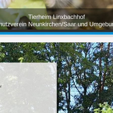
Tierheim Linxbachhof
chutzverein Neunkirchen/Saar und Umgebu
hr