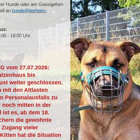
erer Hunde oder am Gassigehen
ail an
hunde@tierheim-
aus:
:00 - 18:00 Uhr
 vom 27.07.2026:
atzenhaus bis
gust weiter geschlossen.
mit den Altlasten
n Personalausfalls zu
 noch mitten in der
l ist es, ab dem 18.
chern die gewohnte
r Zugang vieler
itten hat die Situation