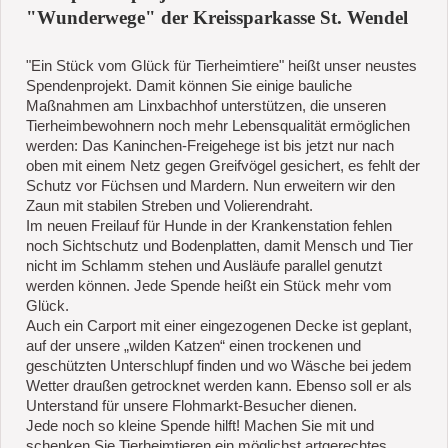
"Wunderwege" der Kreissparkasse St. Wendel
"Ein Stück vom Glück für Tierheimtiere" heißt unser neustes
Spendenprojekt. Damit können Sie einige bauliche
Maßnahmen am Linxbachhof unterstützen, die unseren
Tierheimbewohnern noch mehr Lebensqualität ermöglichen
werden: Das Kaninchen-Freigehege ist bis jetzt nur nach
oben mit einem Netz gegen Greifvögel gesichert, es fehlt der
Schutz vor Füchsen und Mardern. Nun erweitern wir den
Zaun mit stabilen Streben und Volierendraht.
Im neuen Freilauf für Hunde in der Krankenstation fehlen
noch Sichtschutz und Bodenplatten, damit Mensch und Tier
nicht im Schlamm stehen und Ausläufe parallel genutzt
werden können. Jede Spende heißt ein Stück mehr vom
Glück.
Auch ein Carport mit einer eingezogenen Decke ist geplant,
auf der unsere „wilden Katzen“ einen trockenen und
geschützten Unterschlupf finden und wo Wäsche bei jedem
Wetter draußen getrocknet werden kann. Ebenso soll er als
Unterstand für unsere Flohmarkt-Besucher dienen.
Jede noch so kleine Spende hilft! Machen Sie mit und
schenken Sie Tierheimtieren ein möglichst artgerechtes